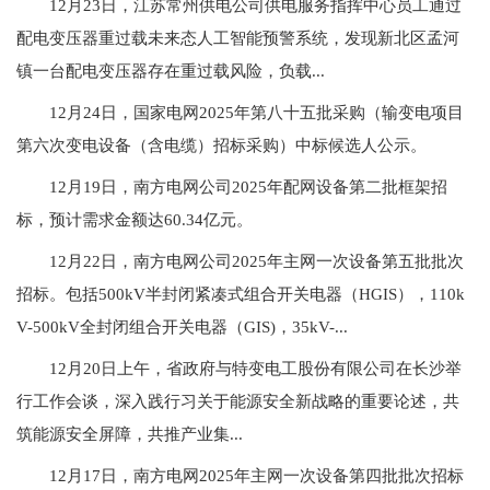
12月23日，江苏常州供电公司供电服务指挥中心员工通过
配电变压器重过载未来态人工智能预警系统，发现新北区孟河
镇一台配电变压器存在重过载风险，负载...
12月24日，国家电网2025年第八十五批采购（输变电项目
第六次变电设备（含电缆）招标采购）中标候选人公示。
12月19日，南方电网公司2025年配网设备第二批框架招
标，预计需求金额达60.34亿元。
12月22日，南方电网公司2025年主网一次设备第五批批次
招标。包括500kV半封闭紧凑式组合开关电器（HGIS），110k
V-500kV全封闭组合开关电器（GIS)，35kV-...
12月20日上午，省政府与特变电工股份有限公司在长沙举
行工作会谈，深入践行习关于能源安全新战略的重要论述，共
筑能源安全屏障，共推产业集...
12月17日，南方电网2025年主网一次设备第四批批次招标