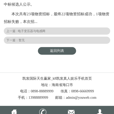
中标候选人公示。
本次共有23项物资招标，最终22项物资招标成功，1项物资
招标失败，本次招...
上一篇 : 电子变压器与电感网
下一篇：暂无
返回列表
凯发国际天生赢家_k8凯发真人娱乐手机首页
地址：海南省海口市
电话：0898-88889999 传真：0898-66669999
手机：13988889999 邮箱：admin@youweb.com