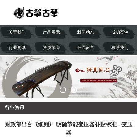
关于我们
产品展示
新闻动态
成功案例
行业资讯
资质荣誉
在线留言
联系我们
行业资讯
财政部出台《细则》 明确节能变压器补贴标准 - 变压
器