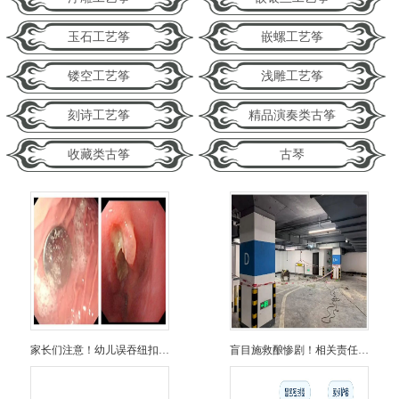
玉石工艺筝
嵌螺工艺筝
镂空工艺筝
浅雕工艺筝
刻诗工艺筝
精品演奏类古筝
收藏类古筝
古琴
家长们注意！幼儿误吞纽扣电池10小时食道被腐蚀穿孔
盲目施救酿惨剧！相关责任人未如实反映情况干扰事故调查！