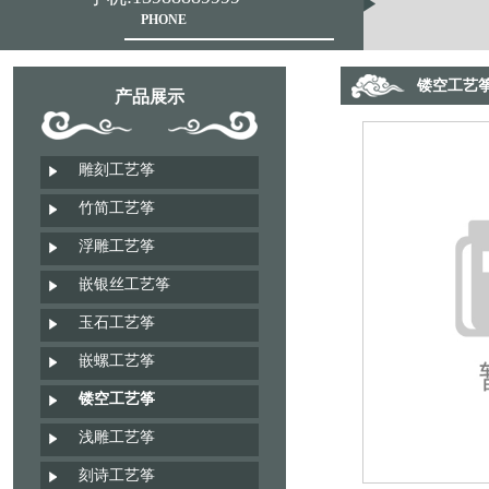
PHONE
镂空工艺
产品展示
雕刻工艺筝
竹简工艺筝
浮雕工艺筝
嵌银丝工艺筝
玉石工艺筝
嵌螺工艺筝
镂空工艺筝
浅雕工艺筝
刻诗工艺筝