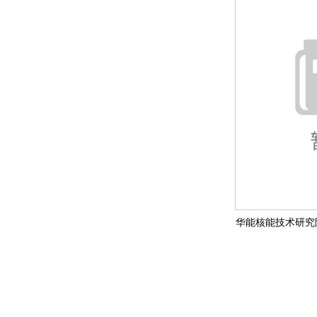
华能核能技术研究