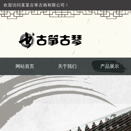
欢迎访问某某古筝古画有限公司！
网站首页
关于我们
产品展示