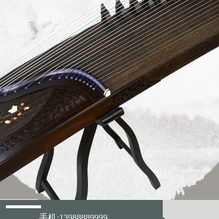
手机:13988889999