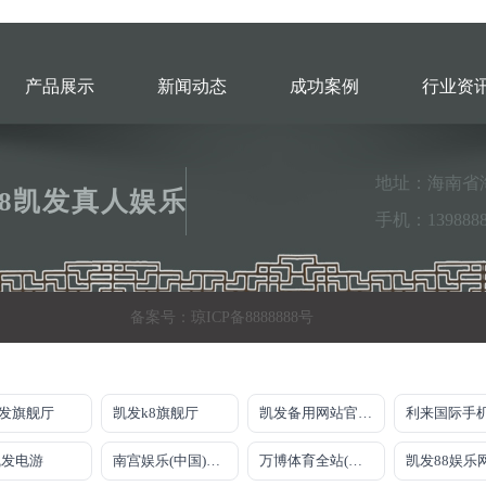
产品展示
新闻动态
成功案例
行业资
地址：海南省
k8凯发真人娱乐
手机：1398888
备案号：
琼ICP备8888888号
凯发旗舰厅
凯发k8旗舰厅
凯发备用网站官方网站
利来国际手
凯发电游
南宫娱乐(中国)官方网站-登录入口
万博体育全站(Manbetx)官方网站
凯发88娱乐