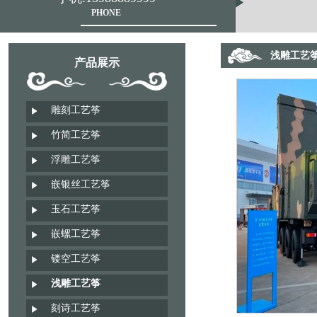
PHONE
浅雕工艺
产品展示
雕刻工艺筝
竹简工艺筝
浮雕工艺筝
嵌银丝工艺筝
玉石工艺筝
嵌螺工艺筝
镂空工艺筝
浅雕工艺筝
刻诗工艺筝