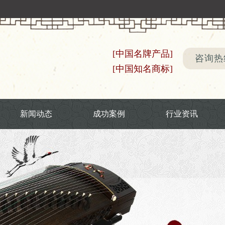
[中国名牌产品]
咨询热线
[中国知名商标]
新闻动态
成功案例
行业资讯