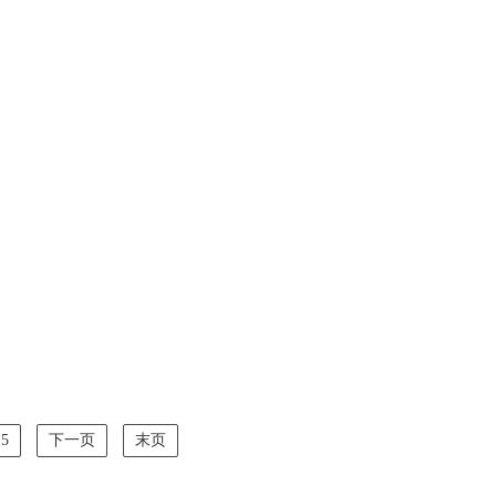
5
下一页
末页