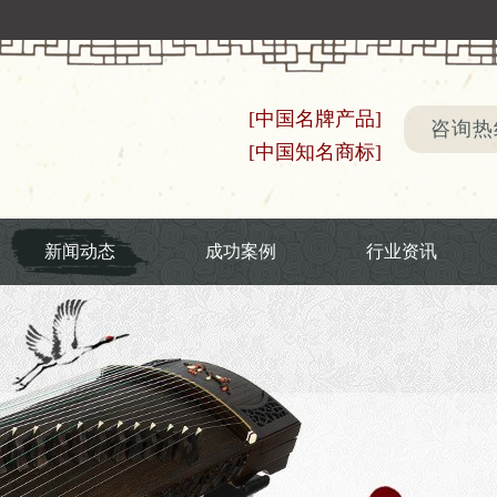
[中国名牌产品]
咨询热线
[中国知名商标]
新闻动态
成功案例
行业资讯