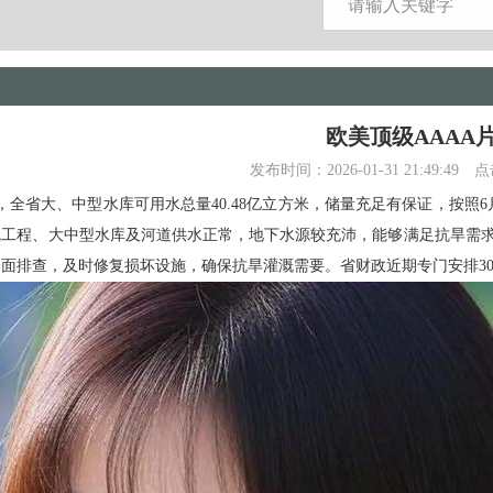
欧美顶级AAAA
发布时间：2026-01-31 21:49:49
点
全省大、中型水库可用水总量40.48亿立方米，储量充足有保证，按照
工程、大中型水库及河道供水正常，地下水源较充沛，能够满足抗旱需求。5月
面排查，及时修复损坏设施，确保抗旱灌溉需要。省财政近期专门安排30