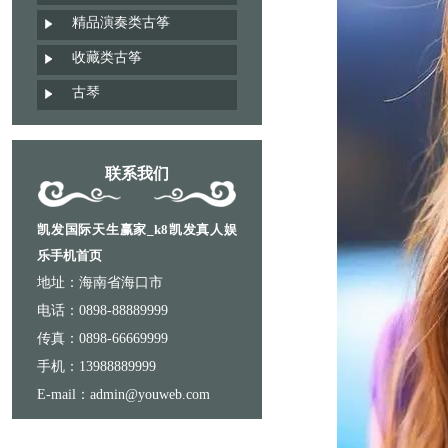
精品演奏类古筝
收藏类古筝
古琴
联系我们
凯发国际天生赢家_k8凯发真人娱
乐手机首页
地址：海南省海口市
电话：0898-88889999
传真：0898-66669999
手机：13988889999
E-mail：admin@youweb.com