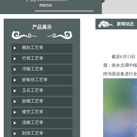
PHONE
新闻动态
产品展示
雕刻工艺筝
截至6月13日，
竹简工艺筝
溉；南水北调中线
浮雕工艺筝
排沟渠设备进行全
嵌银丝工艺筝
玉石工艺筝
嵌螺工艺筝
镂空工艺筝
浅雕工艺筝
刻诗工艺筝