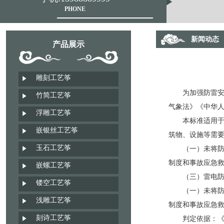
PHONE
新闻动态
产品展示
雕刻工艺筝
为加强防雷安全
竹简工艺筝
气象法》《中华
浮雕工艺筝
本标准适用于油
嵌银丝工艺筝
筑物、设施等需
玉石工艺筝
（一）未将防雷
制度和事故应急
嵌螺工艺筝
（三）雷电防护
镂空工艺筝
（一）未将防雷
浅雕工艺筝
制度和事故应急
刻诗工艺筝
判定依据：《中