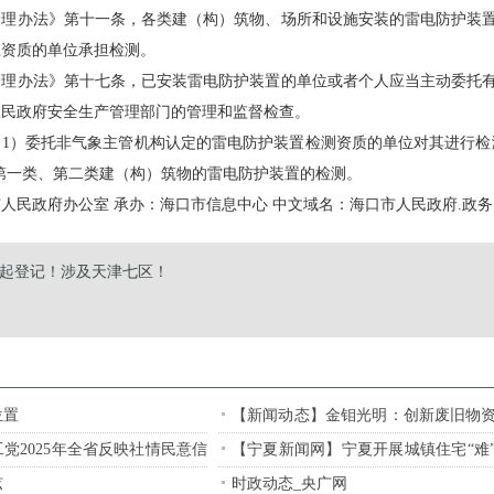
办法》第十一条，各类建（构）筑物、场所和设施安装的雷电防护装置
应资质的单位承担检测。
办法》第十七条，已安装雷电防护装置的单位或者个人应当主动委托有
人民政府安全生产管理部门的管理和监督检查。
委托非气象主管机构认定的雷电防护装置检测资质的单位对其进行检测；
规定的第一类、第二类建（构）筑物的雷电防护装置的检测。
民政府办公室 承办：海口市信息中心 中文域名：海口市人民政府.政务
 明起登记！涉及天津七区！
位置
【新闻动态】金钼光明：创新废旧物
市场化竞标激活资
党2025年全省反映社情民意信
【宁夏新闻网】宁夏开展城镇住宅“难
行动
弦
时政动态_央广网