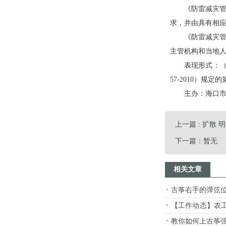
《防雷减灾管理
求，并由具有相
《防雷减灾管理
主管机构和当地
表现形式：（1）
57-2010）
主办：海口市人
上一篇 : 扩散
下一篇：暂无
相关文章
古筝右手的弹弦
【工作动态】农工
息工作现场推进
教你如何上古筝