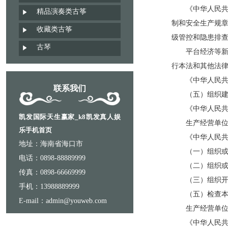
《中华人民共和
精品演奏类古筝
制和安全生产规
收藏类古筝
级管控和隐患排
古琴
平台经济等新兴
行本法和其他法
《中华人民共和
联系我们
（五）组织建立
《中华人民共和
凯发国际天生赢家_k8凯发真人娱
生产经营单位应
乐手机首页
《中华人民共和
地址：海南省海口市
（一）组织或者
电话：0898-88889999
（二）组织或者
传真：0898-66669999
（三）组织开展
手机：13988889999
（五）检查本单
E-mail：admin@youweb.com
生产经营单位可
《中华人民共和