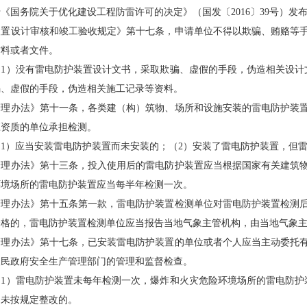
务院关于优化建设工程防雷许可的决定》（国发〔2016〕39号）发
设计审核和竣工验收规定》第十七条，申请单位不得以欺骗、贿赂等手
材料或者文件。
）没有雷电防护装置设计文书，采取欺骗、虚假的手段，伪造相关设计文
骗、虚假的手段，伪造相关施工记录等资料。
办法》第十一条，各类建（构）筑物、场所和设施安装的雷电防护装置
应资质的单位承担检测。
）应当安装雷电防护装置而未安装的；（2）安装了雷电防护装置，但雷
办法》第十三条，投入使用后的雷电防护装置应当根据国家有关建筑物
环境场所的雷电防护装置应当每半年检测一次。
办法》第十五条第一款，雷电防护装置检测单位对雷电防护装置检测后
合格的，雷电防护装置检测单位应当报告当地气象主管机构，由当地气象
办法》第十七条，已安装雷电防护装置的单位或者个人应当主动委托有
人民政府安全生产管理部门的管理和监督检查。
）雷电防护装置未每年检测一次，爆炸和火灾危险环境场所的雷电防护装
，未按规定整改的。