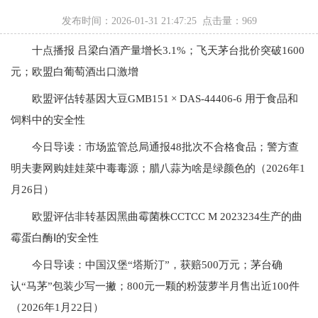
发布时间：2026-01-31 21:47:25 点击量：
969
十点播报 吕梁白酒产量增长3.1%；飞天茅台批价突破1600
元；欧盟白葡萄酒出口激增
欧盟评估转基因大豆GMB151 × DAS-44406-6 用于食品和
饲料中的安全性
今日导读：市场监管总局通报48批次不合格食品；警方查
明夫妻网购娃娃菜中毒毒源；腊八蒜为啥是绿颜色的（2026年1
月26日）
欧盟评估非转基因黑曲霉菌株CCTCC M 2023234生产的曲
霉蛋白酶Ⅰ的安全性
今日导读：中国汉堡“塔斯汀”，获赔500万元；茅台确
认“马茅”包装少写一撇；800元一颗的粉菠萝半月售出近100件
（2026年1月22日）